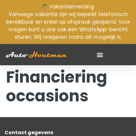
Vakantiemelding
Vanwege vakantie zijn wij beperkt telefonisch
bereikbaar en enkel op afspraak geopend. Voor
vragen kunt u ons ook een
WhatsApp-bericht
sturen. Wij reageren zodra dit mogelijk is.
Financiering
occasions
Contact gegevens